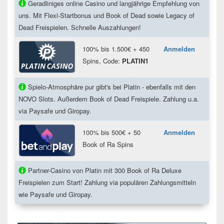
Geradliniges online Casino und langjährige Empfehlung von
uns. Mit Flexi-Startbonus und Book of Dead sowie Legacy of
Dead Freispielen. Schnelle Auszahlungen!
100% bis 1.500€ + 450
Anmelden
Spins, Code:
PLATIN1
Spielo-Atmosphäre pur gibt's bei Platin - ebenfalls mit den
NOVO Slots. Außerdem Book of Dead Freispiele. Zahlung u.a.
via Paysafe und Giropay.
100% bis 500€ + 50
Anmelden
Book of Ra Spins
Partner-Casino von Platin mit 300 Book of Ra Deluxe
Freispielen zum Start! Zahlung via populären Zahlungsmitteln
wie Paysafe und Giropay.