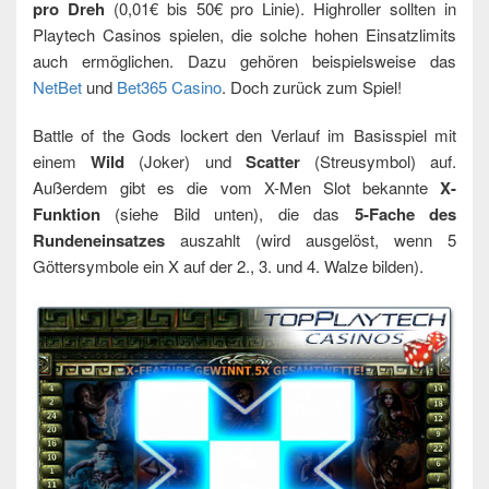
pro Dreh
(0,01€ bis 50€ pro Linie). Highroller sollten in
Playtech Casinos spielen, die solche hohen Einsatzlimits
auch ermöglichen. Dazu gehören beispielsweise das
NetBet
und
Bet365 Casino
. Doch zurück zum Spiel!
Battle of the Gods lockert den Verlauf im Basisspiel mit
einem
Wild
(Joker) und
Scatter
(Streusymbol) auf.
Außerdem gibt es die vom X-Men Slot bekannte
X-
Funktion
(siehe Bild unten), die das
5-Fache des
Rundeneinsatzes
auszahlt (wird ausgelöst, wenn 5
Göttersymbole ein X auf der 2., 3. und 4. Walze bilden).