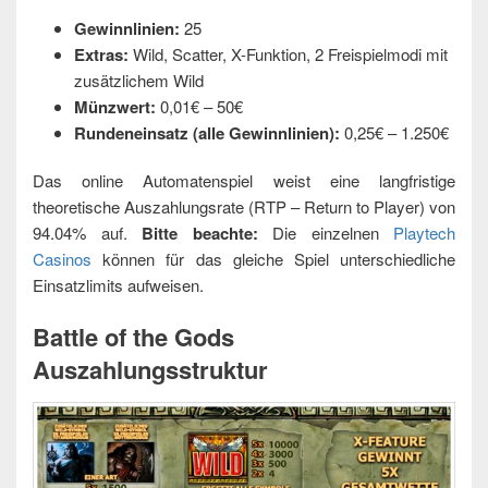
Gewinnlinien:
25
Extras:
Wild, Scatter, X-Funktion, 2 Freispielmodi mit
zusätzlichem Wild
Münzwert:
0,01€ – 50€
Rundeneinsatz (alle Gewinnlinien):
0,25€ – 1.250€
Das online Automatenspiel weist eine langfristige
theoretische Auszahlungsrate (RTP – Return to Player) von
94.04% auf.
Bitte beachte:
Die einzelnen
Playtech
Casinos
können für das gleiche Spiel unterschiedliche
Einsatzlimits aufweisen.
Battle of the Gods
Auszahlungsstruktur