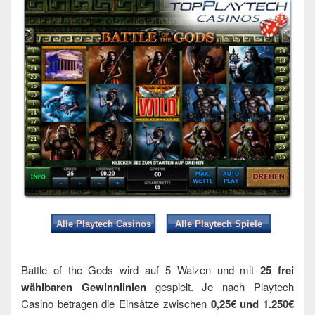
Alle Playtech Casinos
Alle Playtech Spiele
Battle of the Gods wird auf 5 Walzen und mit
25 frei
wählbaren Gewinnlinien
gespielt. Je nach Playtech
Casino betragen die Einsätze zwischen
0,25€ und 1.250€