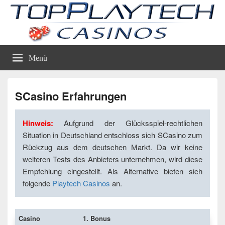
Menü
SCasino Erfahrungen
Hinweis:
Aufgrund der Glücksspiel-rechtlichen
Situation in Deutschland entschloss sich SCasino zum
Rückzug aus dem deutschen Markt. Da wir keine
weiteren Tests des Anbieters unternehmen, wird diese
Empfehlung eingestellt. Als Alternative bieten sich
folgende
Playtech Casinos
an.
Casino
1. Bonus