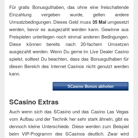
Für gratis Bonusguthaben, das ohne eine freischaltende
Einzahlung vergeben wurde, gelten andere
Umsatzbedingungen. Dieses Geld muss
35 Mal
umgesetzt
werden, bevor es ausgezahlt werden kann. Gewinne aus
Freispielen unterliegen noch einmal anderen Bedingungen.
Diese können bereits nach 20-fachem Umsetzen
ausgezahlt werden. Wenn Du gerne im Live Dealer Casino
spielst, solltest Du beachten, dass das Bonusguthaben für
diesen Bereich des Internet Casinos nicht genutzt werden
kann.
SCasino Bonus abholen
SCasino Extras
Auch wenn sich das SCasino und das Casino Las Vegas
vom Aufbau und der Technik her sehr stark ähneln, gibt es
dennoch kleine Unterschiede. Diese werden zum Beispiel
beim VIP-Programm des SCasinos deutlich. Zwar wird