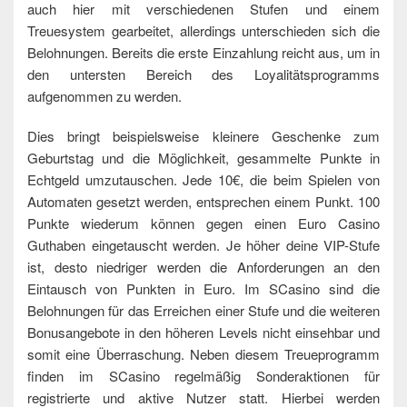
auch hier mit verschiedenen Stufen und einem
Treuesystem gearbeitet, allerdings unterschieden sich die
Belohnungen. Bereits die erste Einzahlung reicht aus, um in
den untersten Bereich des Loyalitätsprogramms
aufgenommen zu werden.
Dies bringt beispielsweise kleinere Geschenke zum
Geburtstag und die Möglichkeit, gesammelte Punkte in
Echtgeld umzutauschen. Jede 10€, die beim Spielen von
Automaten gesetzt werden, entsprechen einem Punkt. 100
Punkte wiederum können gegen einen Euro Casino
Guthaben eingetauscht werden. Je höher deine VIP-Stufe
ist, desto niedriger werden die Anforderungen an den
Eintausch von Punkten in Euro. Im SCasino sind die
Belohnungen für das Erreichen einer Stufe und die weiteren
Bonusangebote in den höheren Levels nicht einsehbar und
somit eine Überraschung. Neben diesem Treueprogramm
finden im SCasino regelmäßig Sonderaktionen für
registrierte und aktive Nutzer statt. Hierbei werden