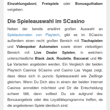
Einzahlungsboni
,
Freispiele
oder
Bonusguthaben
vergeben.
Die Spieleauswahl im SCasino
Neben der bereits erwähnt großen Auswahl an
Spielautomaten von Playtech
, gibt es im SCasino
außerdem einen recht großen Bereich mit
Tischspielen
und
Videopoker Automaten
sowie einen vielseitigen
Bereich mit
Live Dealer Spielen
, in welchem
unterschiedliche
Black Jack
,
Roulette
,
Baccarat
und
Hi-
Lo
Varianten angeboten werden. Ein Vergleich der beiden
Playtech Casinos SCasino und Casino Las Vegas zeigt,
dass diese sich in puncto Spieleauswahl wie Zwillinge
gleichen. Wenn Du Dich also in einem der beiden Internet
Casinos anmelden möchtest und Dir die Entscheidung
schwer fällt, dann solltest Du sie aufgrund des
Bonusangebots oder des Loyalitätsprogramms treffen, da
die angebotenen Spiele identisch sind.