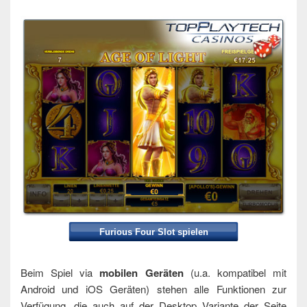
Furious Four Slot spielen
Beim Spiel via
mobilen Geräten
(u.a. kompatibel mit
Android und iOS Geräten) stehen alle Funktionen zur
Verfügung, die auch auf der Desktop Variante der Seite