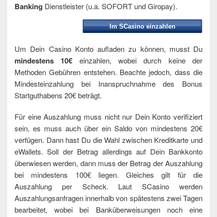
Banking
Dienstleister (u.a. SOFORT und Giropay).
Im SCasino einzahlen
Um Dein Casino Konto aufladen zu können, musst Du
mindestens 10€
einzahlen, wobei durch keine der
Methoden Gebühren entstehen. Beachte jedoch, dass die
Mindesteinzahlung bei Inanspruchnahme des Bonus
Startguthabens 20€ beträgt.
Für eine Auszahlung muss nicht nur Dein Konto verifiziert
sein, es muss auch über ein Saldo von mindestens 20€
verfügen. Dann hast Du die Wahl zwischen Kreditkarte und
eWallets. Soll der Betrag allerdings auf Dein Bankkonto
überwiesen werden, dann muss der Betrag der Auszahlung
bei mindestens 100€ liegen. Gleiches gilt für die
Auszahlung per Scheck. Laut SCasino werden
Auszahlungsanfragen innerhalb von spätestens zwei Tagen
bearbeitet, wobei bei Banküberweisungen noch eine