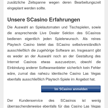
zusätzliche Zeitspanne wegen deren Bearbeitungszeit
eingeplant werden sollte.
Unsere SCasino Erfahrungen
Die Auswahl an Spielautomaten und Tischspielen, sowie
die ansprechende Live Dealer Sektion des SCasinos
bedienen eigentlich jeden Spielerwunsch. Als reines
Playtech Casino bietet das SCasino selbstverständlich
ausschließlich die zugehörige Software an. Insgesamt gibt
es weder an der Auswahl noch an der Gestaltung des
Internet Casinos etwas auszusetzen, obwohl die
Einbindung anderer Softwareanbieter sicherlich kein Fehler
wäre, zumal das nahezu identische Casino Las Vegas
ebenfalls ausschließlich Playtech Spiele im Angebot hat.
Im SCasino anmelden
Der Kundenservice des SCasinos ist wenig
überraschenderweise ebenfalls für das Casino Las Vegas