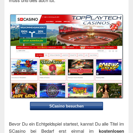
muss und dies auch tut.
SCasino besuchen
Bevor Du ein Echtgeldspiel startest, kannst Du alle Titel im
SCasino bei Bedarf erst einmal im
kostenlosen