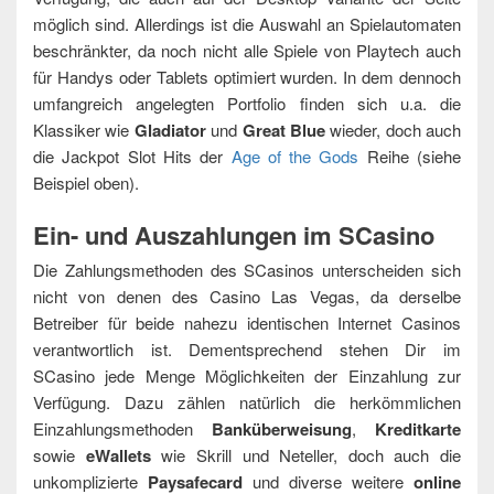
möglich sind. Allerdings ist die Auswahl an Spielautomaten
beschränkter, da noch nicht alle Spiele von Playtech auch
für Handys oder Tablets optimiert wurden. In dem dennoch
umfangreich angelegten Portfolio finden sich u.a. die
Klassiker wie
Gladiator
und
Great Blue
wieder, doch auch
die Jackpot Slot Hits der
Age of the Gods
Reihe (siehe
Beispiel oben).
Ein- und Auszahlungen im SCasino
Die Zahlungsmethoden des SCasinos unterscheiden sich
nicht von denen des Casino Las Vegas, da derselbe
Betreiber für beide nahezu identischen Internet Casinos
verantwortlich ist. Dementsprechend stehen Dir im
SCasino jede Menge Möglichkeiten der Einzahlung zur
Verfügung. Dazu zählen natürlich die herkömmlichen
Einzahlungsmethoden
Banküberweisung
,
Kreditkarte
sowie
eWallets
wie Skrill und Neteller, doch auch die
unkomplizierte
Paysafecard
und diverse weitere
online